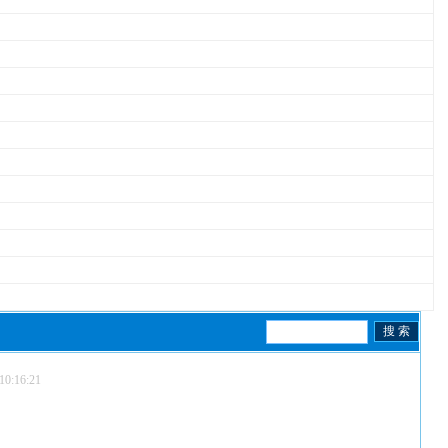
10:16:21