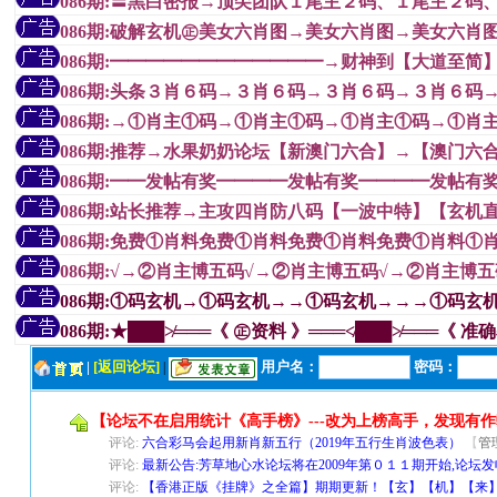
086期:〓黑白密报→顶尖团队１尾主２码、１尾主２码
086期:破解玄机㊣美女六肖图→美女六肖图→美女六
086期:━━━━━━━━━━━━→财神到【大道至简
086期:头条３肖６码→３肖６码→３肖６码→３肖６码
086期:→①肖主①码→①肖主①码→①肖主①码→①
086期:推荐→水果奶奶论坛【新澳门六合】→【澳门六
086期:━━发帖有奖━━━━发帖有奖━━━━发帖
086期:站长推荐→主攻四肖防八码【一波中特】【玄机直解
086期:免费①肖料免费①肖料免费①肖料免费①肖料
086期:√→②肖主博五码√→②肖主博五码√→②肖主博
086期:①码玄机→①码玄机→→①码玄机→→→①码玄
086期:★███≯═══《 ㊣资料 》═══≮███≯═══《 
|
[返回论坛]
用户名：
密码：
|
【论坛不在启用统计《高手榜》---改为上榜高手，发现有
评论:
六合彩马会起用新肖新五行（2019年五行生肖波色表）
【
管
评论:
最新公告:芳草地心水论坛将在2009年第０１１期开始,论坛
评论:
【香港正版《挂牌》之全篇】期期更新！【玄】【机】【来