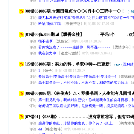
评论:
☆☆〓 六合高手☆☆〓 顶你无私贡献☆☆〓 继续精彩☆☆
[08错03]086期,☆新田羲贞☆◇◇6肖中◇三码中一◇！
(+6)
评论:
能无私发表好料实属“普渡丛生”之行为也“佛祖”保佑你一生“
评论:
哈哈,顶你了哦.
【
崇德辩惑
】
时间:08-07 17:01:08
[01错00]◣086期◢【飘香金桂】=====→平码5个====
评论:
很不错啊
【
浅薇安
】
时间:08-08 14:20:09
评论:
看你快沉底了~~~~~~先踹你一脚再说~~~~~~
【
柔情少年
】
评论:
我在努力中
【
速度与激情
】
时间:08-08 09:04:42
[15错03]086期：实力的料，单双中特---已更新!
(
回
34
贴
评论:
1
【
锤子
】
时间:08-08 14:20:07
评论:
专顶高手!专顶高手!专顶高手!专顶高手!专顶高手!
【
崇德辩
评论:
高手就是高手，不骄不躁，不离不弃，相信你的实力顶上
【
[00错00]086期,《林俊杰》△＜琴棋书画＞人生能有几回
评论:
第一眼见到你，我就对自已说：你就是我今生的奋斗目标，
评论:
老虎读三国以后去抓野猪，见猪窝无一猪，摸摸胡须说：空城
[07错01]《086期》…………………没有常胜将军，但有3
评论:
感谢你的奉献，珍惜你的发表，你辛劳了~顶上。
【
鹤寿添
评论:
dd
【
峰峦雄伟
】
时间:08-08 14:19:58