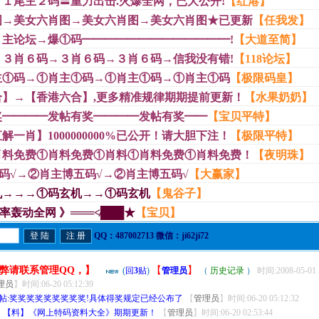
、１尾主２码〓重力出击.火爆全网，已大公开!
【红港】
肖图→美女六肖图→美女六肖图→美女六肖图★已更新
【任我发】
】主论坛→爆①码━━━━━━━━━━━━━!
【大道至简】
→３肖６码→３肖６码→３肖６码→信我没有错!
【118论坛】
肖主①码→①肖主①码→①肖主①码→①肖主①码
【极限码皇】
合】→【香港六合】,更多精准规律期期提前更新！
【水果奶奶】
有奖━━━━发帖有奖━━━━发帖有奖━━
【宝贝平特】
一肖】1000000000%已公开！请大胆下注！
【极限平特】
①肖料免费①肖料免费①肖料①肖料免费①肖料免费！
【夜明珠】
五码√→②肖主博五码√→②肖主博五码√
【大赢家】
机→→→①码玄机→→①码玄机
【鬼谷子】
准确率轰动全网 》═══≮███★
【宝贝】
QQ：487002713 微信：ji62ji72
作弊请联系管理QQ，】
【
】
(
回
3
贴
)
管理员
（
历史记录
）
时间:2008-05-01 
理员
】
时间:06-20 05:12:39
发帖:奖奖奖奖奖奖奖奖奖!具体得奖规定已经公布了
【
管理员
】
时间:06-20 05:12:32
】【料】《网上特码资料大全》期期更新！
【
管理员
】
时间:06-20 02:53:44