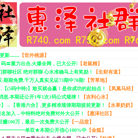
........
【世外桃源】
２码〓重力出击.火爆全网，已大公开!
【老鼠精】
全网最热门群聊社区 绝对群聊 心水准确马上有奖励！
【生财有道】
双-期期免费,千万人真实见证73期中70期!
【芳草地】
】……【(5码中特)】敢买就会赢！是你成功的起始点！
【凤凰马经】
别好消息.本期还公开1年1次1码公式规律！
【吉利心水】
合】→【香港六合】,更多精准规律期期提前更新！
【水果奶奶】
跃报名加入→中特料绝对免费对外大公开！
【惠泽社区】
■■■狂赚100万，最后一次免费大公开
【一品堂】
━━━━━━单双★本期公开信心100%中
【金狐】