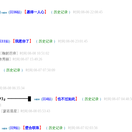
【
】
)
(
回
16
贴
)
愿得一人心
（
历史记录
）
时间:08-06 22:08:45
【
】
回
11
贴
)
我惹你了
（
历史记录
）
时间:08-06 23:01:45
【
鞠躬尽瘁
】
时间:08-08 10:51:02
奇秀丽
】
时间:08-07 15:49:26
】
（
历史记录
）
时间:08-07 07:50:09
:08-08 06:35:34
3中3』━━━━━█
【
】
(
回
4
贴
)
也不过如此
（
历史记录
）
时间:08-07 04:48:5
1
【
寥若晨星
】
时间:08-08 05:53:43
【
】
(
回
9
贴
)
壁合联珠
（
历史记录
）
时间:08-07 02:03:56