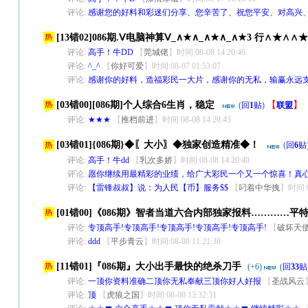
评论:
感谢您的好料和彩迷们分享、您辛苦了、祝您平安、对高兴
[13错02]086期.Ⅴ电脑神算Ⅴ_∧★∧_∧★∧_∧★3 行∧★
评论:
高手！牛DD
【
莞城佬
】
时间:08-08 14:20:46
评论:
^_^
【
你好可爱
】
时间:08-07 01:53:07
评论:
感谢你的好料，造福彩民一大片，感谢你的无私，输赢永远
[03错00][086期]个人综合6生肖，稳定
【
】
(
回
1
贴
)
联盟
评论:
★★★
【
推档前进
】
时间:08-08 14:20:43
[03错01]{086期}◆〖大小〗◆独家创造精准◆！
(
回
6
贴
评论:
高手！牛dd
【
乳次多娇
】
时间:08-08 14:20:40
评论:
愿你继续用最精彩的业绩，给广大彩民一个又一个惊喜！真
评论:
【雷锋叔叔】说：为人民【币】服务$$
【
叼着中华拽
】
时间:0
[01错00]《086期》智者当道六合内部独家报料…………
评论:
专顶高手!专顶高手!专顶高手!专顶高手!专顶高手!
【
破坏天
评论:
ddd
【
平步青云
】
时间:08-08 11:21:38
[11错01]『086期』大小出手最快的绝杀刀手
(+6)
(
回
33
贴
评论:
一顶你资料准确二顶你无私奉献三顶你好人好报
【
圣战风云
评论:
顶
【
虎狼之国
】
时间:08-08 13:32:31