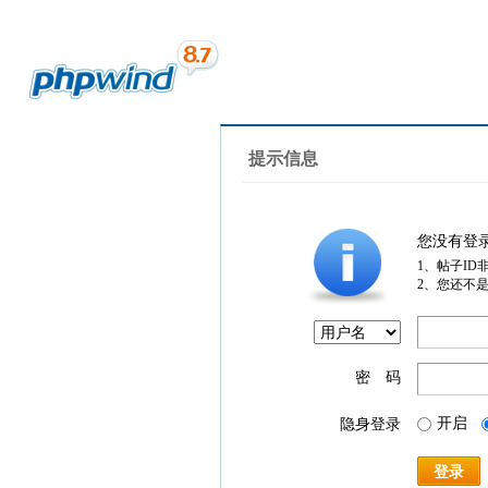
提示信息
您没有登
1、帖子ID
2、您还不
密 码
开启
隐身登录
登录