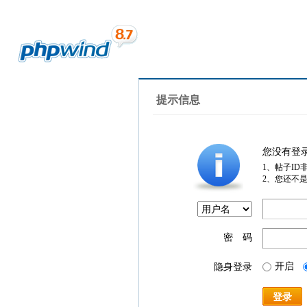
提示信息
您没有登
1、帖子ID
2、您还不
密 码
开启
隐身登录
登录