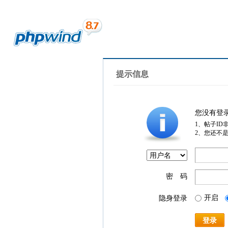
提示信息
您没有登
1、帖子ID
2、您还不
密 码
开启
隐身登录
登录