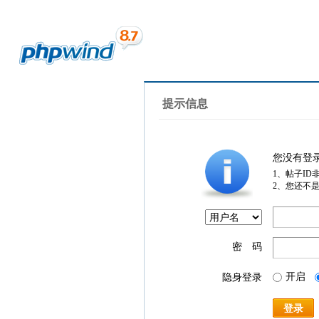
提示信息
您没有登
1、帖子ID
2、您还不
密 码
开启
隐身登录
登录