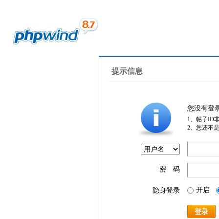
提示信息
您没有登
1、帖子ID
2、您还不
密 码
开启
隐身登录
登录