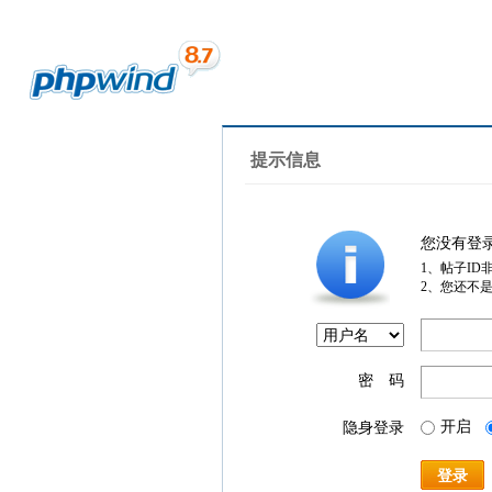
提示信息
您没有登
1、帖子ID
2、您还不
密 码
开启
隐身登录
登录