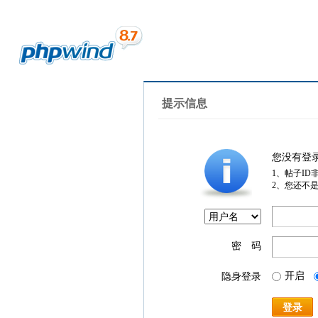
提示信息
您没有登
1、帖子ID
2、您还不
密 码
开启
隐身登录
登录