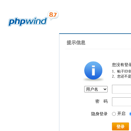
提示信息
您没有登
1、帖子ID
2、您还不
密 码
开启
隐身登录
登录