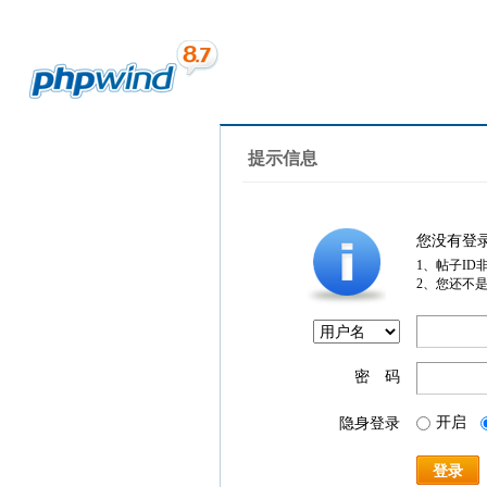
提示信息
您没有登
1、帖子ID
2、您还不
密 码
开启
隐身登录
登录