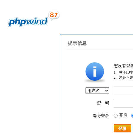
提示信息
您没有登
1、帖子ID
2、您还不
密 码
开启
隐身登录
登录