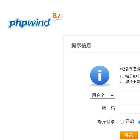
提示信息
您没有登
1、帖子ID
2、您还不
密 码
开启
隐身登录
登录