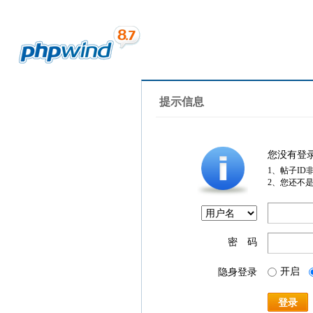
提示信息
您没有登
1、帖子ID
2、您还不
密 码
开启
隐身登录
登录