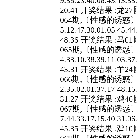
9.38.23.40.08.43.13.33.
20.41 开奖结果 :龙2
064期,〔性感的诱惑
5.12.47.30.01.05.45.44.
48.36 开奖结果 :马0
065期,〔性感的诱惑
4.33.10.38.39.11.03.37.
43.31 开奖结果 :羊2
066期,〔性感的诱惑
2.35.02.01.37.17.48.16.
31.27 开奖结果 :鸡4
067期,〔性感的诱惑
7.44.33.17.15.40.31.06.
45.35 开奖结果 :鸡1