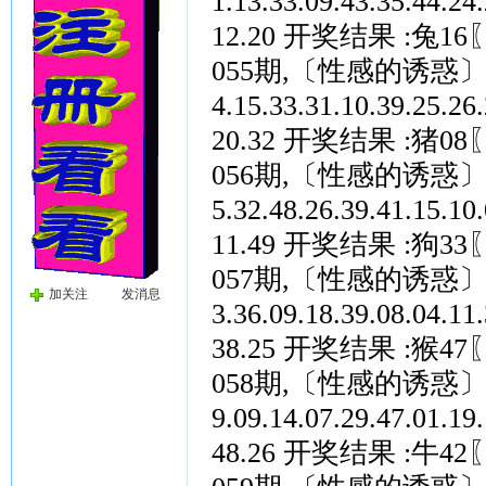
1.13.33.09.43.35.44.24.
12.20 开奖结果 :兔1
055期,〔性感的诱惑
4.15.33.31.10.39.25.26.
20.32 开奖结果 :猪0
056期,〔性感的诱惑
5.32.48.26.39.41.15.10.
11.49 开奖结果 :狗3
057期,〔性感的诱惑
加关注
发消息
3.36.09.18.39.08.04.11.
38.25 开奖结果 :猴4
058期,〔性感的诱惑
9.09.14.07.29.47.01.19.
48.26 开奖结果 :牛4