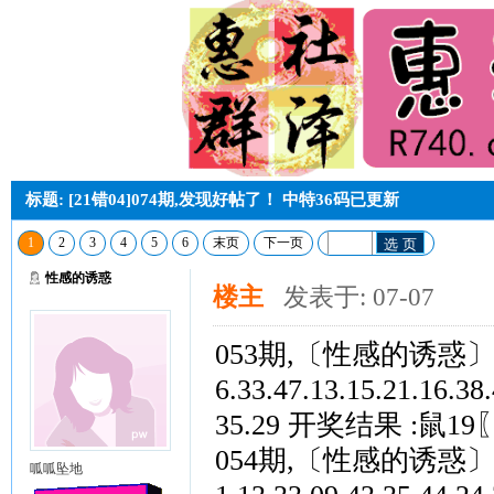
标题: [21错04]074期,发现好帖了！ 中特36码已更新
1
2
3
4
5
6
末页
下一页
选 页
性感的诱惑
楼主
发表于: 07-07
053期,〔性感的诱惑
6.33.47.13.15.21.16.38.
35.29 开奖结果 :鼠1
054期,〔性感的诱惑
呱呱坠地