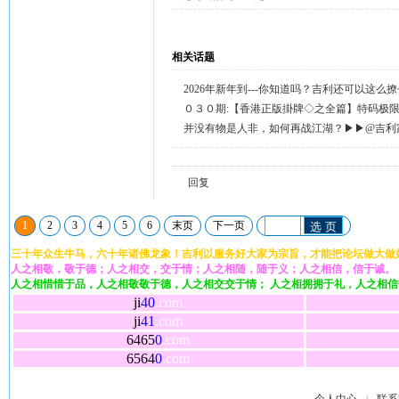
相关话题
2026年新年到---你知道吗？吉利还可以这么
天天送58元宝，只需签到就有。
０３０期:【香港正版掛牌◇之全篇】特码极
整正版◇综合资料】←已更新.
并没有物是人非，如何再战江湖？▶▶@吉利
回复留言◀◀
回复
1
2
3
4
5
6
末页
下一页
选 页
三十年众生牛马，六十年诸佛龙象！吉利以服务好大家为宗旨，才能把论坛做大做
人之相敬，敬于德；人之相交，交于情；人之相随，随于义；人之相信，信于诚。
人之相惜惜于品，人之相敬敬于德，人之相交交于情； 人之相拥拥于礼，人之相
ji
40
.com
ji
41
.com
6465
0
.com
6564
0
.com