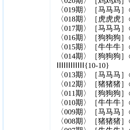
〈020期〉［鸡鸡鸡］
〈019期〉［马马马］
〈018期〉［虎虎虎］
〈017期〉［马马马］
〈016期〉［狗狗狗］
〈015期〉［牛牛牛］
〈014期〉［狗狗狗］
ⅠⅠⅠⅠⅠⅠⅠⅠⅠⅠⅠⅠ{10-10}
〈013期〉［马马马］
〈012期〉［猪猪猪］
〈011期〉［狗狗狗］
〈010期〉［牛牛牛］
〈009期〉［马马马］
〈008期〉［猪猪猪］