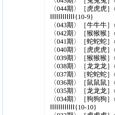
〈045期〉［兔兔兔］
〈044期〉［虎虎虎］
ⅠⅠⅠⅠⅠⅠⅠⅠⅠⅠⅠⅠ{10-9}
〈043期〉［牛牛牛］
〈042期〉［猴猴猴］
〈041期〉［蛇蛇蛇］
〈040期〉［虎虎虎］
〈039期〉［猴猴猴］
〈038期〉［龙龙龙］
〈037期〉［蛇蛇蛇］
〈036期〉［鼠鼠鼠］
〈035期〉［龙龙龙］
〈034期〉［狗狗狗］
ⅠⅠⅠⅠⅠⅠⅠⅠⅠⅠⅠⅠ{10-10}