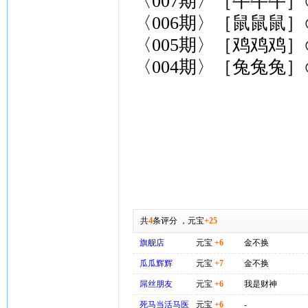
〈007期〉［牛牛牛］
〈006期〉［鼠鼠鼠］
〈005期〉［鸡鸡鸡］
〈004期〉［兔兔兔］
共
4
条评分
，
元宝
+25
旗舰店
元宝
+6
金不换
瓜瓜辉辉
元宝
+7
金不换
屌丝朋友
元宝
+6
我是财神
死马当活马医
元宝
+6
-