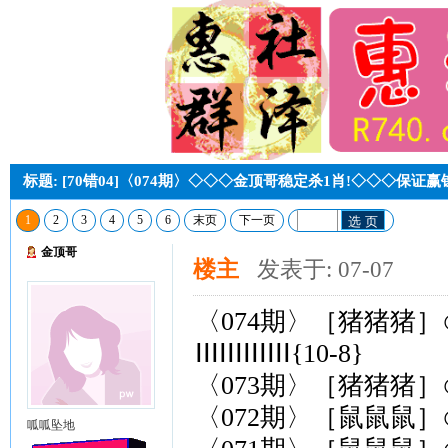
标题: [70错04]〈074期〉◇◇◇金顶哥稳定杀1肖!◇◇◇保证
1
2
3
4
5
6
末页
下一页
选 页
金顶哥
楼主
发表于: 07-07
〈074期〉［猪猪猪］⊙
ⅠⅠⅠⅠⅠⅠⅠⅠⅠⅠⅠⅠ{10-8}
〈073期〉［猪猪猪］
〈072期〉［鼠鼠鼠］
呱呱坠地