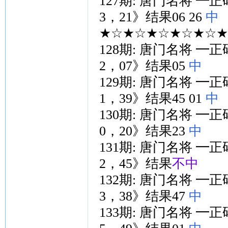
127期: 唐门名将 ━正
3，21》结果06 26
中
★☆★☆★☆★☆★☆★【
128期: 唐门名将 ━正
2，07》结果05
中
129期: 唐门名将 ━正
1，39》结果45 01
中
130期: 唐门名将 ━正
0，20》结果23
中
131期: 唐门名将 ━正
2，45》结果
不中
132期: 唐门名将 ━正
3，38》结果47
中
133期: 唐门名将 ━正