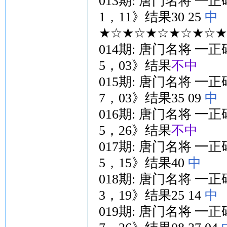
013期: 唐门名将 ━正
1，11》结果30 25
中
★☆★☆★☆★☆★☆★【
014期: 唐门名将 ━正
5，03》结果
不中
015期: 唐门名将 ━正
7，03》结果35 09
中
016期: 唐门名将 ━正
5，26》结果
不中
017期: 唐门名将 ━正
5，15》结果40
中
018期: 唐门名将 ━正
3，19》结果25 14
中
019期: 唐门名将 ━正