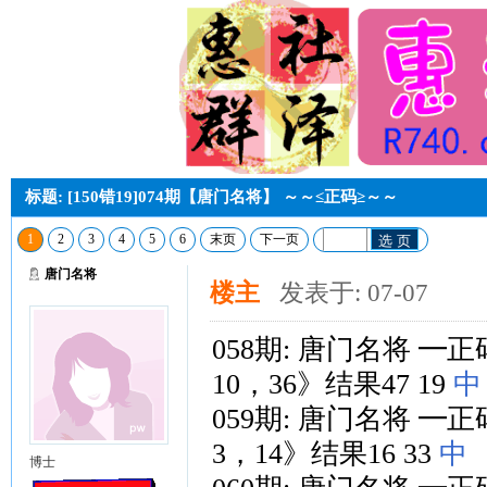
标题: [150错19]074期【唐门名将】 ～～≤正码≥～～
1
2
3
4
5
6
末页
下一页
选 页
唐门名将
楼主
发表于: 07-07
058期: 唐门名将 ━正
10，36》结果47 19
中
059期: 唐门名将 ━正
3，14》结果16 33
中
博士