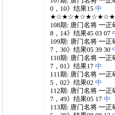
107期: 唐门名将 ━正
0，10》结果15
中
★☆★☆★☆★☆★☆★【
108期: 唐门名将 ━正
8，14》结果45 03 07
109期: 唐门名将 ━正
7，30》结果05 39 30
110期: 唐门名将 ━正
7，01》结果17
中
111期: 唐门名将 ━正
5，02》结果02
中
112期: 唐门名将 ━正
7，49》结果05 17
中
113期: 唐门名将 ━正