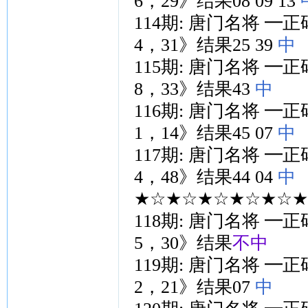
6，29》结果08 09 13
114期: 唐门名将 ━正
4，31》结果25 39
中
115期: 唐门名将 ━正
8，33》结果43
中
116期: 唐门名将 ━正
1，14》结果45 07
中
117期: 唐门名将 ━正
4，48》结果44 04
中
★☆★☆★☆★☆★☆★【
118期: 唐门名将 ━正
5，30》结果
不中
119期: 唐门名将 ━正
2，21》结果07
中