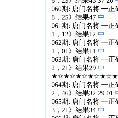
6，23》结果45 37 20
060期: 唐门名将 ━正
8，25》结果47
中
061期: 唐门名将 ━正
1，12》结果12
中
062期: 唐门名将 ━正
1，01》结果11
中
063期: 唐门名将 ━正
2，21》结果29
中
★☆★☆★☆★☆★☆★【
064期: 唐门名将 ━正
2，46》结果32 29 01
065期: 唐门名将 ━正
3，21》结果34
中