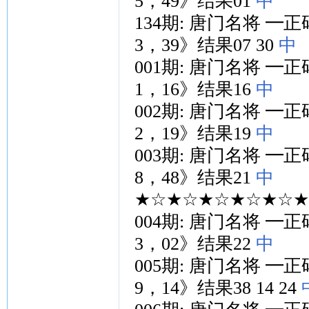
5，49》结果01
中
134期: 唐门名将 ━正
3，39》结果07 30
中
001期: 唐门名将 ━正
1，16》结果16
中
002期: 唐门名将 ━正
2，19》结果19
中
003期: 唐门名将 ━正
8，48》结果21
中
★☆★☆★☆★☆★☆★【
004期: 唐门名将 ━正
3，02》结果22
中
005期: 唐门名将 ━正
9，14》结果38 14 24