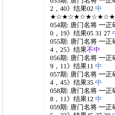
053期: 唐门名将 ━正
2，40》结果02
中
★☆★☆★☆★☆★☆★【
054期: 唐门名将 ━正
0，19》结果05 31 27
055期: 唐门名将 ━正
4，25》结果
不中
056期: 唐门名将 ━正
9，11》结果11
中
057期: 唐门名将 ━正
4，45》结果35
中
058期: 唐门名将 ━正
8，11》结果12
中
059期: 唐门名将 ━正