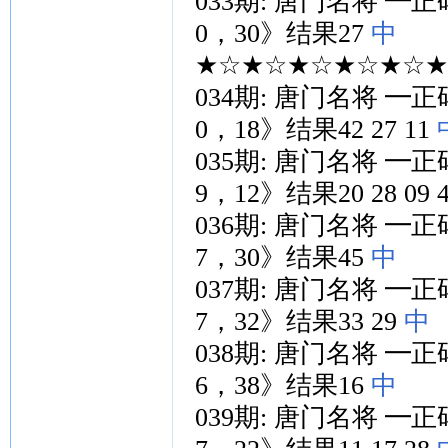
033期: 唐门名将 ━正
0，30》结果27
中
★☆★☆★☆★☆★☆★【
034期: 唐门名将 ━正
0，18》结果42 27 11
035期: 唐门名将 ━正
9，12》结果20 28 09 
036期: 唐门名将 ━正
7，30》结果45
中
037期: 唐门名将 ━正
7，32》结果33 29
中
038期: 唐门名将 ━正
6，38》结果16
中
039期: 唐门名将 ━正