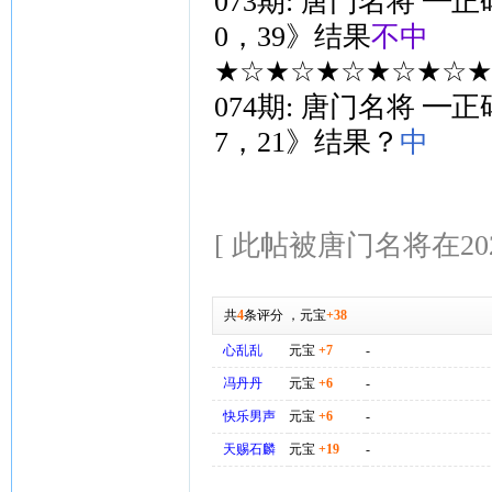
073期: 唐门名将 ━正
0，39》结果
不中
★☆★☆★☆★☆★☆★【
074期: 唐门名将 ━正
7，21》结果？
中
[ 此帖被唐门名将在2026-
共
4
条评分
，
元宝
+38
心乱乱
元宝
+7
-
冯丹丹
元宝
+6
-
快乐男声
元宝
+6
-
天赐石麟
元宝
+19
-