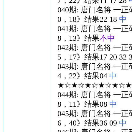
7，22》结果11 17 28
040期: 唐门名将 ━正
0，18》结果22 18
中
041期: 唐门名将 ━正
8，13》结果
不中
042期: 唐门名将 ━正
5，17》结果17 20 32 
043期: 唐门名将 ━正
4，22》结果04
中
★☆★☆★☆★☆★☆★【
044期: 唐门名将 ━正
8，11》结果08
中
045期: 唐门名将 ━正
6，40》结果36 09
中