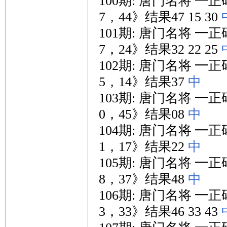
100期: 唐门名将 ━正
7，44》结果47 15 30
101期: 唐门名将 ━正
7，24》结果32 22 25
102期: 唐门名将 ━正
5，14》结果37
中
103期: 唐门名将 ━正
0，45》结果08
中
104期: 唐门名将 ━正
1，17》结果22
中
105期: 唐门名将 ━正
8，37》结果48
中
106期: 唐门名将 ━正
3，33》结果46 33 43