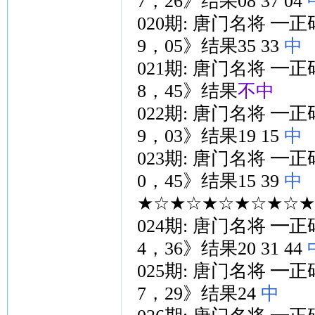
7，26》结果08 37 04
020期: 唐门名将 ━正
9，05》结果35 33
中
021期: 唐门名将 ━正
8，45》结果
不中
022期: 唐门名将 ━正
9，03》结果19 15
中
023期: 唐门名将 ━正
0，45》结果15 39
中
★☆★☆★☆★☆★☆★【
024期: 唐门名将 ━正
4，36》结果20 31 44
025期: 唐门名将 ━正
7，29》结果24
中