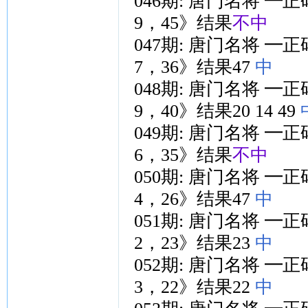
046期: 唐门名将 ━正
9，45》结果
不中
047期: 唐门名将 ━正
7，36》结果47
中
048期: 唐门名将 ━正
9，40》结果20 14 49
049期: 唐门名将 ━正
6，35》结果
不中
050期: 唐门名将 ━正
4，26》结果47
中
051期: 唐门名将 ━正
2，23》结果23
中
052期: 唐门名将 ━正
3，22》结果22
中