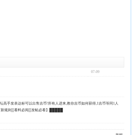
07-09
坛高手发表达标可以出售吉币!所有人进来,教你吉币如何获得,1吉币等同1人
起
订新规则▒看料必阅▒发帖必看】█████