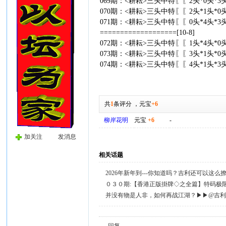
069期：<耕耘>三头中特〖〖2头*0头*
070期：<耕耘>三头中特〖〖2头*1头*
071期：<耕耘>三头中特〖〖0头*4头*
===================[10-8]
072期：<耕耘>三头中特〖〖1头*4头*
073期：<耕耘>三头中特〖〖3头*1头*0
074期：<耕耘>三头中特〖〖4头*1头*3
共
1
条评分
，
元宝
+6
柳岸花明
元宝
+6
-
加关注
发消息
相关话题
2026年新年到---你知道吗？吉利还可以这
０３０期:【香港正版掛牌◇之全篇】特码极
并没有物是人非，如何再战江湖？▶▶@吉