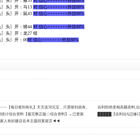
3头〗头〗开：猴35
对 信心++++++++外挂88%
0头〗头〗开：马13
对 信心++++++++外挂88%
3头〗头〗开：鼠43
对 信心++++++++外挂88%
0头〗头〗开：猪44
对 信心++++++++外挂88%
头〗头〗开：龙27 错
头〗头〗开：00
对 信心++++++++外挂88%
么撩~~~【每日签到有礼】天天送58元宝，只需签到就有。
吉利拒绝变相高额卖料,论
限统计综合资料【最完整正版◇综合资料】←已更新.
民币!支持高手→打赏６元宝
█████【吉利论坛▒修
利家人有好建议在本主题回复留言◀◀