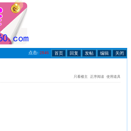
点击:
2846
首页
回复
发帖
编辑
关闭
只看楼主
正序阅读
使用道具