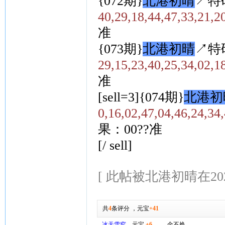
{072期}
北港初晴
↗特
40,29,18,44,47,33,21,2
准
{073期}
北港初晴
↗特
29,15,23,40,25,34,02,1
准
[sell=3]{074期}
北港初
0,16,02,47,04,46,24,34
果：00??准
[/ sell]
[ 此帖被北港初晴在2026-
共
4
条评分
，
元宝
+41
冰天雪窑
元宝
+6
金不换