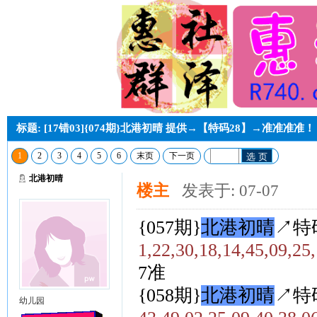
标题: [17错03]{074期}北港初晴 提供→【特码28】→准准准准
1
2
3
4
5
6
末页
下一页
选 页
北港初晴
楼主
发表于: 07-07
{057期}
北港初晴
↗特
1,22,30,18,14,45,09,25
7准
{058期}
北港初晴
↗特
幼儿园