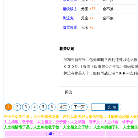
超级版主
元宝
+22
金不换
风流鬼
元宝
+7
金不换
傲雪凌霜
元宝
+6
-
相关话题
2026年新年到---你知道吗？吉利还可以这么
天天送58元宝，只需签到就有。
０３０期:【香港正版掛牌◇之全篇】特码极
整正版◇综合资料】←已更新.
并没有物是人非，如何再战江湖？▶▶@吉利
回复留言◀◀
回复
1
2
3
4
5
6
末页
下一页
选 页
三十年众生牛马，六十年诸佛龙象！吉利以服务好大家为宗旨，才能把论坛做大做
人之相敬，敬于德；人之相交，交于情；人之相随，随于义；人之相信，信于诚。
人之相惜惜于品，人之相敬敬于德，人之相交交于情； 人之相拥拥于礼，人之相
ji
40
.com