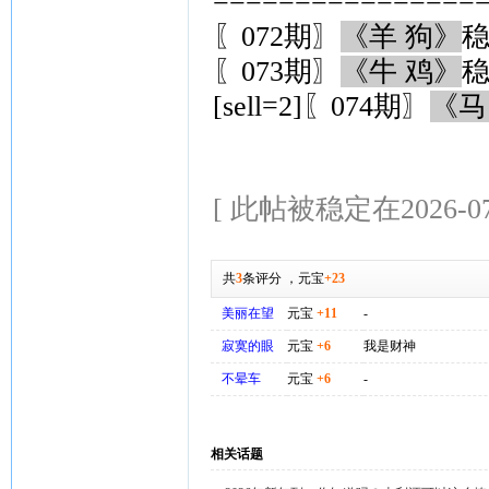
================
〖072期〗
《羊 狗》
稳
〖073期〗
《牛 鸡》
稳
[sell=2]〖074期〗
《马
[ 此帖被稳定在2026-07
共
3
条评分
，
元宝
+23
美丽在望
元宝
+11
-
寂寞的眼
元宝
+6
我是财神
不晕车
元宝
+6
-
相关话题