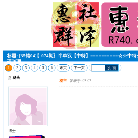
标题: [35错04]〖074期〗半单双【中特】==========☆☆中特
硬道理。
1
2
3
4
5
6
末页
下一页
选 页
聪头
楼主
发表于: 07-07
博士