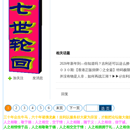
相关话题
2026年新年到---你知道吗？吉利还可以这么
天天送58元宝，只需签到就有。
０３０期:【香港正版掛牌◇之全篇】特码极
整正版◇综合资料】←已更新.
并没有物是人非，如何再战江湖？▶▶@吉利
加关注
发消息
回复留言◀◀
回复
1
2
3
4
5
6
末页
下一页
选 页
三十年众生牛马，六十年诸佛龙象！吉利以服务好大家为宗旨，才能把论坛做大做
人之相敬，敬于德；人之相交，交于情；人之相随，随于义；人之相信，信于诚。
人之相惜惜于品，人之相敬敬于德，人之相交交于情； 人之相拥拥于礼，人之相