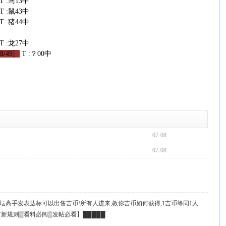
T :马13中
T :鼠43中
T :猪44中
T :龙27中
/48/49〗
T :？00中
07-08
07-08
坛高手发表达标可以出售吉币!所有人进来,教你吉币如何获得,1吉币等同1人
起
订新规则▒看料必阅▒发帖必看】█████