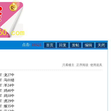
点击:
10321
首页
回复
发帖
编辑
关闭
只看楼主
正序阅读
使用道具
T :龙27中
T :马01错
T :羊24中
T :鸡46中
T :鸡10中
T :虎29中
T :猴35中