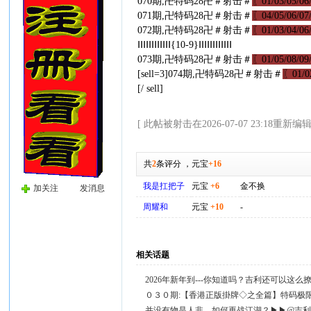
070期,卍特码28卍＃射击＃
〖01/03/05/06/
071期,卍特码28卍＃射击＃
〖04/05/06/07/
072期,卍特码28卍＃射击＃
〖01/03/04/06/
ⅠⅠⅠⅠⅠⅠⅠⅠⅠⅠⅠⅠ{10-9}ⅠⅠⅠⅠⅠⅠⅠⅠⅠⅠⅠⅠ
073期,卍特码28卍＃射击＃
〖01/05/08/09/
[sell=3]074期,卍特码28卍＃射击＃
〖01/02
[/ sell]
[ 此帖被射击在2026-07-07 23:18重新编辑
共
2
条评分
，
元宝
+16
我是扛把子
元宝
+6
金不换
加关注
发消息
周耀和
元宝
+10
-
相关话题
2026年新年到---你知道吗？吉利还可以这
０３０期:【香港正版掛牌◇之全篇】特码极
并没有物是人非，如何再战江湖？▶▶@吉