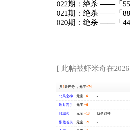
022期：绝杀 ——「5
021期：绝杀 ——「8
020期：绝杀 ——「4
[ 此帖被虾米奇在2026-0
共
6
条评分
，
元宝
+74
北风之神
元宝
+6
-
理财高手
元宝
+6
-
倾城恋
元宝
+13
我是财神
怅然若失
元宝
+21
-