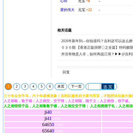
心癌
元宝
+6
-
爱的伟大
元宝
+22
-
相关话题
2026年新年到---你知道吗？吉利还可以这么
天天送58元宝，只需签到就有。
０３０期:【香港正版掛牌◇之全篇】特码极
整正版◇综合资料】←已更新.
并没有物是人非，如何再战江湖？▶▶@吉利
回复留言◀◀
回复
1
2
3
4
5
6
末页
下一页
选 页
三十年众生牛马，六十年诸佛龙象！吉利以服务好大家为宗旨，才能把论坛做大做
人之相敬，敬于德；人之相交，交于情；人之相随，随于义；人之相信，信于诚。
人之相惜惜于品，人之相敬敬于德，人之相交交于情； 人之相拥拥于礼，人之相
ji
40
.com
ji
41
.com
6465
0
.com
6564
0
.com