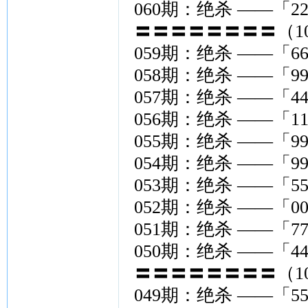
060期：绝杀 ——「2
〓〓〓〓〓〓〓〓（10
059期：绝杀 ——「6
058期：绝杀 ——「9
057期：绝杀 ——「4
056期：绝杀 ——「1
055期：绝杀 ——「9
054期：绝杀 ——「9
053期：绝杀 ——「5
052期：绝杀 ——「0
051期：绝杀 ——「7
050期：绝杀 ——「4
〓〓〓〓〓〓〓〓（10
049期：绝杀 ——「5