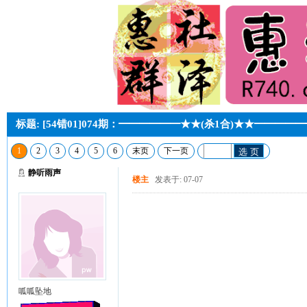
标题: [54错01]074期：━━━━━━★★(杀1合)★★━━━━
1
2
3
4
5
6
末页
下一页
选 页
静听雨声
楼主
发表于: 07-07
呱呱坠地