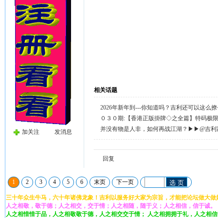
相关话题
2026年新年到---你知道吗？吉利还可以这么
天天送58元宝，只需签到就有。
０３０期:【香港正版掛牌◇之全篇】特码极
整正版◇综合资料】←已更新.
并没有物是人非，如何再战江湖？▶▶@吉利
加关注
发消息
回复留言◀◀
回复
1
2
3
4
5
6
末页
下一页
选 页
三十年众生牛马，六十年诸佛龙象！吉利以服务好大家为宗旨，才能把论坛做大做
人之相敬，敬于德；人之相交，交于情；人之相随，随于义；人之相信，信于诚。
人之相惜惜于品，人之相敬敬于德，人之相交交于情； 人之相拥拥于礼，人之相