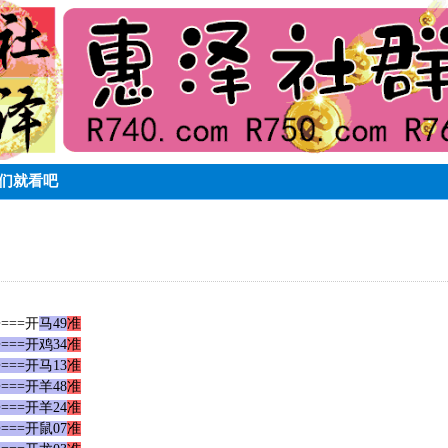
你们就看吧
===开
马49
准
===开
鸡34
准
===开
马13
准
===开
羊48
准
===开
羊24
准
===开
鼠07
准