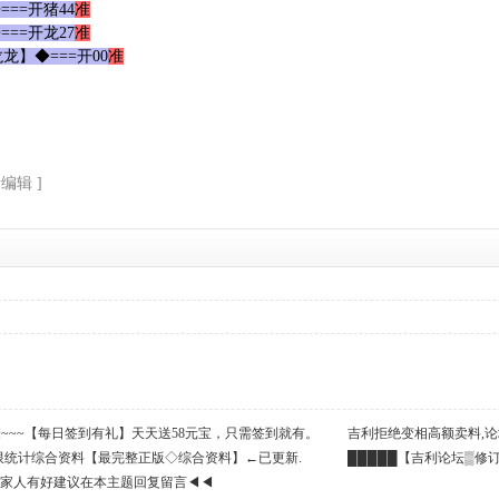
===开
猪44
准
===开
龙27
准
【龙龙】◆===开
00
准
新编辑 ]
么撩~~~【每日签到有礼】天天送58元宝，只需签到就有。
吉利拒绝变相高额卖料,论
限统计综合资料【最完整正版◇综合资料】←已更新.
民币!支持高手→打赏６元宝
█████【吉利论坛▒修
利家人有好建议在本主题回复留言◀◀