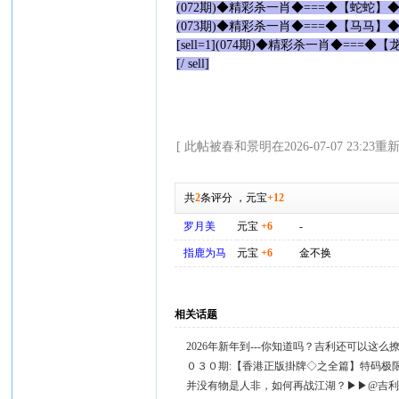
(072期)◆精彩杀一肖◆===◆【蛇蛇】◆
(073期)◆精彩杀一肖◆===◆【马马】◆
[sell=1](074期)◆精彩杀一肖◆===◆
[/ sell]
[ 此帖被春和景明在2026-07-07 23:23重
共
2
条评分
，
元宝
+12
罗月美
元宝
+6
-
指鹿为马
元宝
+6
金不换
相关话题
2026年新年到---你知道吗？吉利还可以这
０３０期:【香港正版掛牌◇之全篇】特码极
并没有物是人非，如何再战江湖？▶▶@吉