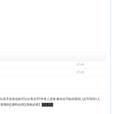
07-09
07-08
坛高手发表达标可以出售吉币!所有人进来,教你吉币如何获得,1吉币等同1人
起
订新规则▒看料必阅▒发帖必看】█████