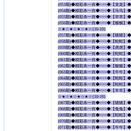
(053期)◆精彩杀一肖◆===◆【龙龙】◆
(054期)◆精彩杀一肖◆===◆【马马】◆
(055期)◆精彩杀一肖◆===◆【羊羊】◆
(056期)◆精彩杀一肖◆===◆【猴猴】◆
☆★☆★☆★☆★☆{10-10}
(057期)◆精彩杀一肖◆===◆【猪猪】◆
(058期)◆精彩杀一肖◆===◆【蛇蛇】◆
(059期)◆精彩杀一肖◆===◆【虎虎】◆
(060期)◆精彩杀一肖◆===◆【蛇蛇】◆
(061期)◆精彩杀一肖◆===◆【牛牛】◆
(062期)◆精彩杀一肖◆===◆【猴猴】◆
(063期)◆精彩杀一肖◆===◆【牛牛】◆
(064期)◆精彩杀一肖◆===◆【蛇蛇】◆
(065期)◆精彩杀一肖◆===◆【蛇蛇】◆
(066期)◆精彩杀一肖◆===◆【羊羊】◆
☆★☆★☆★☆★☆{10-10}
(067期)◆精彩杀一肖◆===◆【猪猪】◆
(068期)◆精彩杀一肖◆===◆【兔兔】◆
(069期)◆精彩杀一肖◆===◆【蛇蛇】◆
(070期)◆精彩杀一肖◆===◆【鸡鸡】◆
(071期)◆精彩杀一肖◆===◆【牛牛】◆