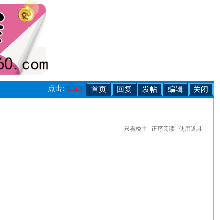
点击:
8523
首页
回复
发帖
编辑
关闭
只看楼主
正序阅读
使用道具