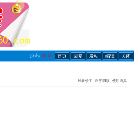
点击:
8532
首页
回复
发帖
编辑
关闭
只看楼主
正序阅读
使用道具