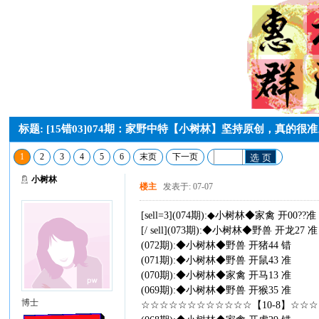
标题: [15错03]074期：家野中特【小树林】坚持原创，真的很
1
2
3
4
5
6
末页
下一页
选 页
小树林
楼主
发表于: 07-07
[sell=3](074期):◆小树林◆家禽 开00??准
[/ sell](073期):◆小树林◆野兽 开龙27 准
(072期):◆小树林◆野兽 开猪44 错
(071期):◆小树林◆野兽 开鼠43 准
(070期):◆小树林◆家禽 开马13 准
(069期):◆小树林◆野兽 开猴35 准
博士
☆☆☆☆☆☆☆☆☆☆☆☆【10-8】☆☆