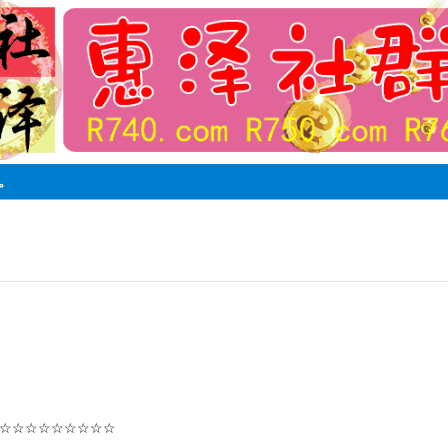
准。
☆☆☆☆☆☆☆☆☆☆