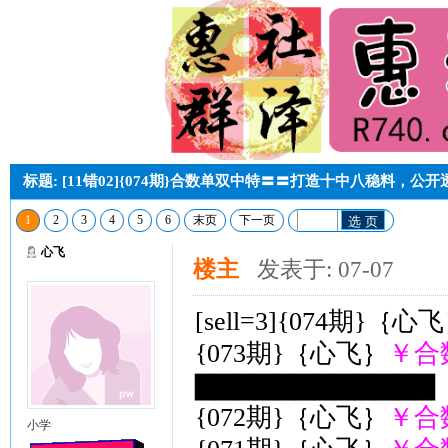
标题: [11错02]{074期}合数单双中特〓〓打造十中八稳料，公
1
2
3
4
5
6
末页
下一页
选 页
心飞
楼主
发表于: 07-07
[sell=3]{074期}｛心
{073期}｛心飞｝
￥合
▇▇▇▇▇▇▇▇▇▇▇▇（
{072期}｛心飞｝
￥合
小学