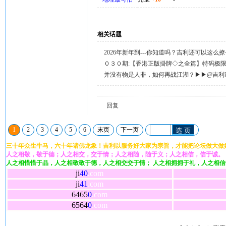
相关话题
2026年新年到---你知道吗？吉利还可以这么
天天送58元宝，只需签到就有。
０３０期:【香港正版掛牌◇之全篇】特码极
整正版◇综合资料】←已更新.
并没有物是人非，如何再战江湖？▶▶@吉利
回复留言◀◀
回复
1
2
3
4
5
6
末页
下一页
选 页
三十年众生牛马，六十年诸佛龙象！吉利以服务好大家为宗旨，才能把论坛做大做
人之相敬，敬于德；人之相交，交于情；人之相随，随于义；人之相信，信于诚。
人之相惜惜于品，人之相敬敬于德，人之相交交于情； 人之相拥拥于礼，人之相
ji
40
.com
ji
41
.com
6465
0
.com
6564
0
.com