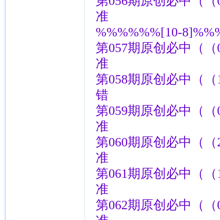
第056期原创必中（（00
准
%%%%%%[10-8]%
第057期原创必中（（00
准
第058期原创必中（（11
错
第059期原创必中（（00
准
第060期原创必中（（22
准
第061期原创必中（（11
准
第062期原创必中（（00