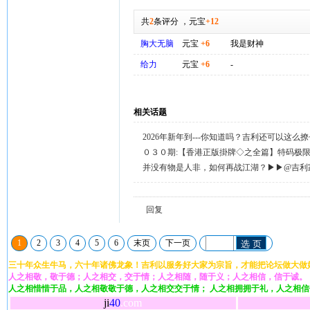
共
2
条评分
，
元宝
+12
胸大无脑
元宝
+6
我是财神
给力
元宝
+6
-
相关话题
2026年新年到---你知道吗？吉利还可以这么
天天送58元宝，只需签到就有。
０３０期:【香港正版掛牌◇之全篇】特码极
整正版◇综合资料】←已更新.
并没有物是人非，如何再战江湖？▶▶@吉利
回复留言◀◀
回复
1
2
3
4
5
6
末页
下一页
选 页
三十年众生牛马，六十年诸佛龙象！吉利以服务好大家为宗旨，才能把论坛做大做
人之相敬，敬于德；人之相交，交于情；人之相随，随于义；人之相信，信于诚。
人之相惜惜于品，人之相敬敬于德，人之相交交于情； 人之相拥拥于礼，人之相
ji
40
.com