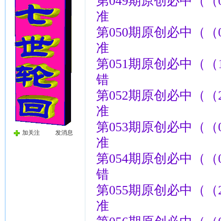
第049期原创必中（（00
准
第050期原创必中（（00
准
第051期原创必中（（11
错
第052期原创必中（（22
准
第053期原创必中（（00
加关注
发消息
准
第054期原创必中（（00
错
第055期原创必中（（22
准