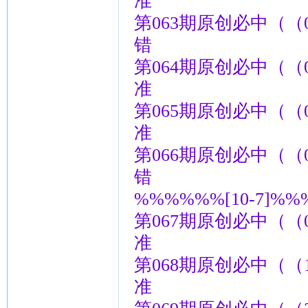
准
第063期原创必中（（00
错
第064期原创必中（（00
准
第065期原创必中（（00
准
第066期原创必中（（00
错
%%%%%%[10-7]%
第067期原创必中（（00
准
第068期原创必中（（11
准