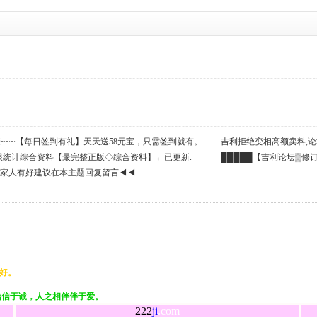
么撩~~~【每日签到有礼】天天送58元宝，只需签到就有。
吉利拒绝变相高额卖料,论
限统计综合资料【最完整正版◇综合资料】←已更新.
民币!支持高手→打赏６元宝
█████【吉利论坛▒修
利家人有好建议在本主题回复留言◀◀
好。
信信于诚，人之相伴伴于爱。
222
ji
.com