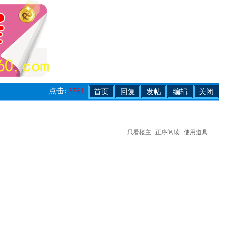
点击:
3761
首页
回复
发帖
编辑
关闭
只看楼主
正序阅读
使用道具