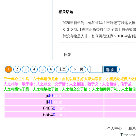
相关话题
2026年新年到---你知道吗？吉利还可以这么
天天送58元宝，只需签到就有。
０３０期:【香港正版掛牌◇之全篇】特码极
整正版◇综合资料】←已更新.
并没有物是人非，如何再战江湖？▶▶@吉利
回复留言◀◀
回复
1
2
3
4
5
6
末页
下一页
选 页
三十年众生牛马，六十年诸佛龙象！吉利以服务好大家为宗旨，才能把论坛做大做
人之相敬，敬于德；人之相交，交于情；人之相随，随于义；人之相信，信于诚。
人之相惜惜于品，人之相敬敬于德，人之相交交于情； 人之相拥拥于礼，人之相
ji
40
.com
ji
41
.com
6465
0
.com
6564
0
.com
个人中心
|
联系
Time now 