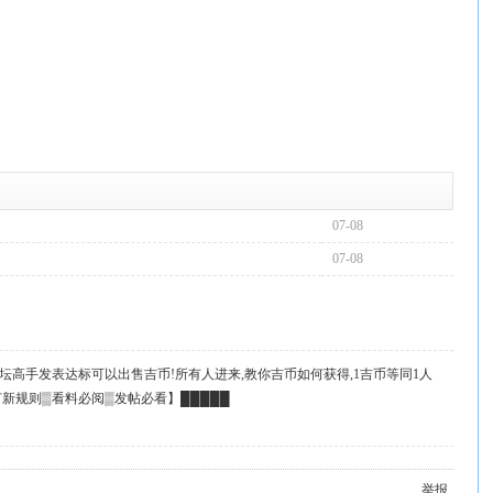
07-08
07-08
坛高手发表达标可以出售吉币!所有人进来,教你吉币如何获得,1吉币等同1人
起
订新规则▒看料必阅▒发帖必看】█████
举报