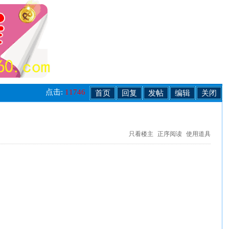
点击:
11746
首页
回复
发帖
编辑
关闭
只看楼主
正序阅读
使用道具