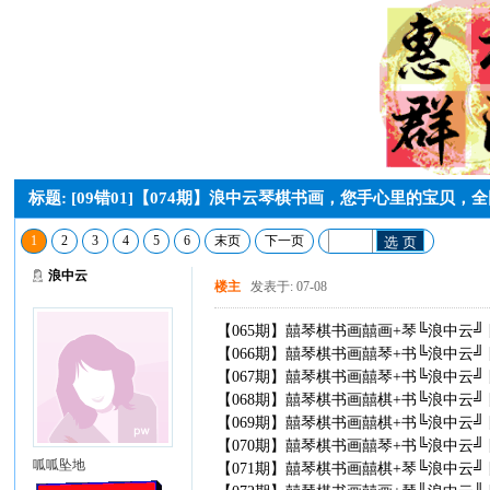
标题: [09错01]【074期】浪中云琴棋书画，您手心里的宝贝
1
2
3
4
5
6
末页
下一页
选 页
浪中云
楼主
发表于: 07-08
【065期】囍琴棋书画囍画+琴╚浪中云╝ 開
【066期】囍琴棋书画囍琴+书╚浪中云╝ 開
【067期】囍琴棋书画囍琴+书╚浪中云╝ 開
【068期】囍琴棋书画囍棋+书╚浪中云╝ 開
【069期】囍琴棋书画囍棋+书╚浪中云╝ 開
【070期】囍琴棋书画囍琴+书╚浪中云╝ 開
呱呱坠地
【071期】囍琴棋书画囍棋+琴╚浪中云╝ 開