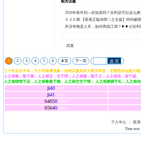
相关话题
2026年新年到---你知道吗？吉利还可以这么
天天送58元宝，只需签到就有。
０３０期:【香港正版掛牌◇之全篇】特码极
整正版◇综合资料】←已更新.
并没有物是人非，如何再战江湖？▶▶@吉利
回复留言◀◀
回复
1
2
3
4
5
6
末页
下一页
选 页
三十年众生牛马，六十年诸佛龙象！吉利以服务好大家为宗旨，才能把论坛做大做
人之相敬，敬于德；人之相交，交于情；人之相随，随于义；人之相信，信于诚。
人之相惜惜于品，人之相敬敬于德，人之相交交于情； 人之相拥拥于礼，人之相
ji
40
.com
ji
41
.com
6465
0
.com
6564
0
.com
个人中心
|
联系
Time now 