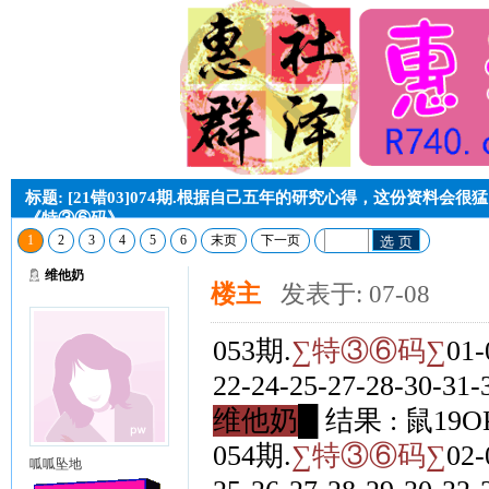
标题: [21错03]074期.根据自己五年的研究心得，这份资料会
《特③⑥码》
1
2
3
4
5
6
末页
下一页
选 页
维他奶
楼主
发表于: 07-08
053期.
∑特③⑥码∑
01-
22-24-25-27-28-30-31-
维他奶█
结果 : 鼠19O
054期.
∑特③⑥码∑
02-
呱呱坠地