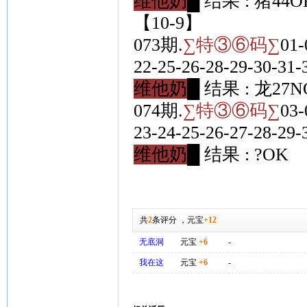
维他奶█
结果 : 猪44O
【10-9】
073期.
∑特③⑥码∑
01-
22-25-26-28-29-30-31-
维他奶█
结果 : 龙27N
074期.
∑特③⑥码∑
03-
23-24-25-26-27-28-29-
维他奶█
结果 : ?OK
共
2
条评分
，
元宝
+12
无底洞
元宝
+6
-
我在这
元宝
+6
-