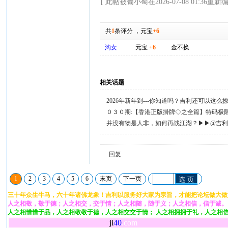
[ 此帖被葡小萄在2026-07-08 01:36重新编
共
1
条评分
，
元宝
+6
沟女
元宝
+6
金不换
相关话题
2026年新年到---你知道吗？吉利还可以这
０３０期:【香港正版掛牌◇之全篇】特码极
并没有物是人非，如何再战江湖？▶▶@吉
回复
1
2
3
4
5
6
末页
下一页
选 页
三十年众生牛马，六十年诸佛龙象！吉利以服务好大家为宗旨，才能把论坛做大做
人之相敬，敬于德；人之相交，交于情；人之相随，随于义；人之相信，信于诚。
人之相惜惜于品，人之相敬敬于德，人之相交交于情； 人之相拥拥于礼，人之相
ji
40
.com