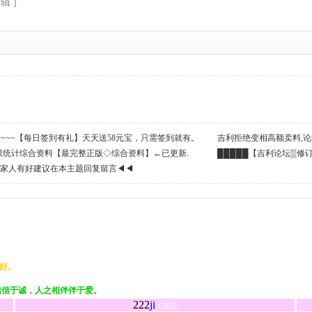
辑 ]
么撩~~~【每日签到有礼】天天送58元宝，只需签到就有。
吉利拒绝变相高额卖料,论
限统计综合资料【最完整正版◇综合资料】←已更新.
民币!支持高手→打赏６元宝
█████【吉利论坛▒修
利家人有好建议在本主题回复留言◀◀
好。
信信于诚，人之相伴伴于爱。
222
ji
.com