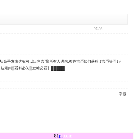
07-08
坛高手发表达标可以出售吉币!所有人进来,教你吉币如何获得,1吉币等同1人
起
订新规则▒看料必阅▒发帖必看】█████
举报
81
pi
.com