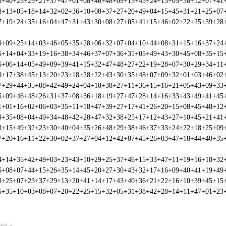
6+40+23+29+21+37+47+01+08+46+48+09+15+43+24+13+05+38+12+07
8+13+05+18+14+32+02+36+10+08+37+27+20+49+04+15+45+31+21+25
7+19+24+35+16+04+47+31+43+30+08+27+05+41+15+46+02+22+25+39
9+09+25+14+03+46+05+35+28+06+32+07+04+10+44+08+31+15+16+37
6+14+04+33+19+16+38+34+46+37+07+36+31+05+49+43+30+45+08+35
6+06+14+05+49+09+39+41+15+32+47+48+27+22+19+28+07+30+29+34
0+17+38+45+13+20+23+18+28+22+43+30+35+48+07+09+32+01+03+46
7+29+44+35+08+42+49+24+04+18+38+27+11+36+15+16+21+05+43+09
5+09+46+48+26+31+37+08+36+18+19+27+47+28+14+16+33+43+49+41
1+01+16+02+06+03+35+11+18+47+39+27+17+41+26+20+15+08+45+48
9+35+08+04+49+34+48+42+28+47+32+38+25+17+12+43+27+10+45+21
3+15+49+32+23+30+40+04+35+26+48+29+38+46+37+33+24+22+18+25
7+20+16+11+22+30+02+37+27+04+12+42+07+45+26+03+47+18+44+40
4+14+35+42+49+03+23+43+10+29+25+37+46+15+33+47+11+19+16+18
6+08+07+44+15+26+35+14+45+20+27+30+43+32+17+16+09+40+41+19
8+25+07+23+37+29+13+20+41+14+17+43+40+36+21+22+16+10+39+45
6+35+10+03+08+07+20+22+25+15+32+05+31+38+42+28+14+11+47+01