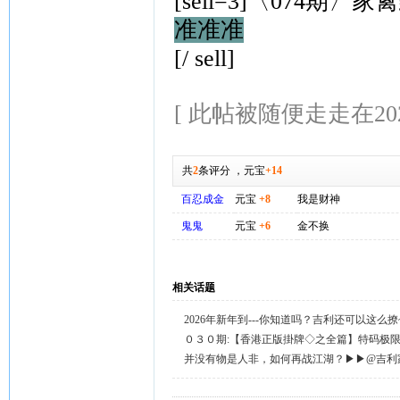
[sell=3]〈074期〉家
准准准
[/ sell]
[ 此帖被随便走走在2026-
共
2
条评分
，
元宝
+14
百忍成金
元宝
+8
我是财神
鬼鬼
元宝
+6
金不换
相关话题
2026年新年到---你知道吗？吉利还可以这么
天天送58元宝，只需签到就有。
０３０期:【香港正版掛牌◇之全篇】特码极
整正版◇综合资料】←已更新.
并没有物是人非，如何再战江湖？▶▶@吉利
回复留言◀◀