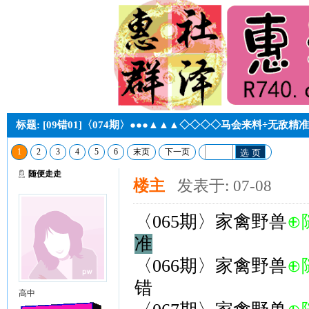
标题: [09错01]〈074期〉●●●▲▲▲◇◇◇◇马会来料÷无敌精
1
2
3
4
5
6
末页
下一页
选 页
随便走走
楼主
发表于: 07-08
〈065期〉家禽野兽
⊕
准
〈066期〉家禽野兽
⊕
错
高中