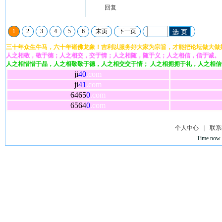
回复
1
2
3
4
5
6
末页
下一页
选 页
三十年众生牛马，六十年诸佛龙象！吉利以服务好大家为宗旨，才能把论坛做大做
人之相敬，敬于德；人之相交，交于情；人之相随，随于义；人之相信，信于诚。
人之相惜惜于品，人之相敬敬于德，人之相交交于情； 人之相拥拥于礼，人之相
ji
40
.com
ji
41
.com
6465
0
.com
6564
0
.com
个人中心
|
联系
Time now 