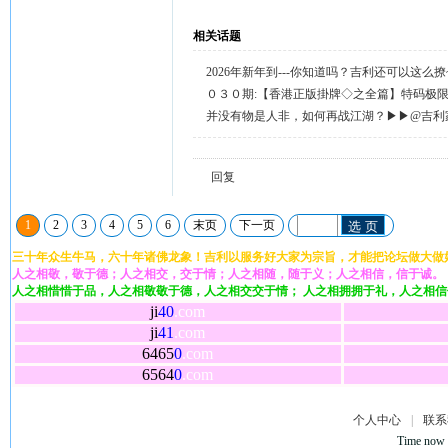
相关话题
2026年新年到---你知道吗？吉利还可以这么
天天送58元宝，只需签到就有。
０３０期:【香港正版掛牌◇之全篇】特码极
整正版◇综合资料】←已更新.
并没有物是人非，如何再战江湖？▶▶@吉利
回复留言◀◀
回复
1
2
3
4
5
6
末页
下一页
选 页
三十年众生牛马，六十年诸佛龙象！吉利以服务好大家为宗旨，才能把论坛做大做
人之相敬，敬于德；人之相交，交于情；人之相随，随于义；人之相信，信于诚。
人之相惜惜于品，人之相敬敬于德，人之相交交于情； 人之相拥拥于礼，人之相
ji
40
.com
ji
41
.com
6465
0
.com
6564
0
.com
个人中心
|
联系
Time now 