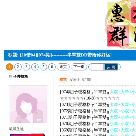
标题: [20错04][074期]----------半單雙DD带给你好运!
1
2
3
4
5
6
末页
下一页
选 页
子璎格格
楼主
发表于: 07-08
[074期]子璎格格╓半單雙╖
大双+大单+
☆☆☆☆☆☆{10-8}☆☆☆☆☆☆
[073期]子璎格格╓半單雙╖
大单+大双+
[072期]子璎格格╓半單雙╖
大双+小双+
[071期]子璎格格╓半單雙╖
大双+小单+
[070期]子璎格格╓半單雙╖
小单+小双+
呱呱坠地
[069期]子璎格格╓半單雙╖
小双+大双+