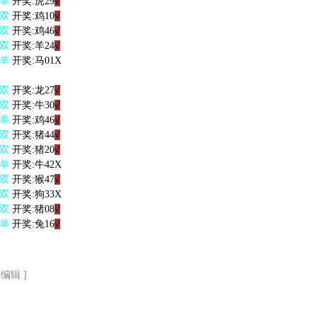
小单
开奖:虎29
√
大双
开奖:鸡10
√
大双
开奖:鸡46
√
小双
开奖:羊24
√
大单
开奖:马01X
大双
开奖:龙27
√
大双
开奖:牛30
√
大单
开奖:鸡46
√
大双
开奖:猪44
√
小双
开奖:猪20
√
大单
开奖:牛42X
大双
开奖:猴47
√
小双
开奖:狗33X
大双
开奖:猪08
√
小单
开奖:兔16
√
新编辑 ]