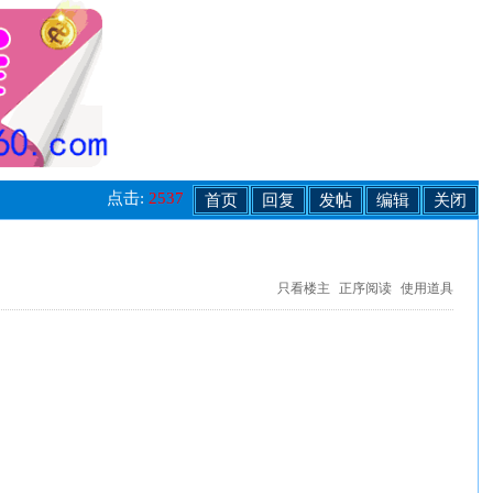
点击:
2537
首页
回复
发帖
编辑
关闭
只看楼主
正序阅读
使用道具