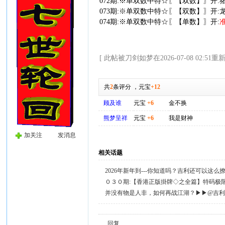
072期:※单双数中特☆〖【双数】〗开:猪
073期:※单双数中特☆〖【双数】〗开:龙
074期:※单双数中特☆〖【单数】〗开:
[ 此帖被刀剑如梦在2026-07-08 02:51重
共
2
条评分
，
元宝
+12
顾及谁
元宝
+6
金不换
熊梦呈祥
元宝
+6
我是财神
加关注
发消息
相关话题
2026年新年到---你知道吗？吉利还可以这
０３０期:【香港正版掛牌◇之全篇】特码极
并没有物是人非，如何再战江湖？▶▶@吉
回复