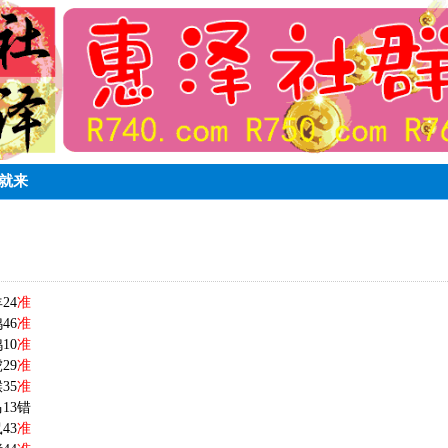
你就来
24
准
46
准
10
准
29
准
35
准
13错
43
准