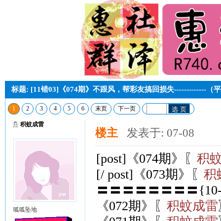
标题: [11错03]《074期》不跟风，帮彩友搞回损失-------------（
1
2
3
4
5
6
末页
下一页
选 页
积蚊成雷
楼主
发表于: 07-08
[post]《074期》〖
积
[/ post]《073期》〖
积
〓〓〓〓〓〓〓〓{10-
《072期》〖
积蚊成雷
呱呱坠地