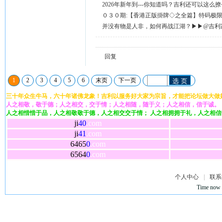
2026年新年到---你知道吗？吉利还可以这么
天天送58元宝，只需签到就有。
０３０期:【香港正版掛牌◇之全篇】特码极
整正版◇综合资料】←已更新.
并没有物是人非，如何再战江湖？▶▶@吉利
回复留言◀◀
回复
1
2
3
4
5
6
末页
下一页
选 页
三十年众生牛马，六十年诸佛龙象！吉利以服务好大家为宗旨，才能把论坛做大做
人之相敬，敬于德；人之相交，交于情；人之相随，随于义；人之相信，信于诚。
人之相惜惜于品，人之相敬敬于德，人之相交交于情； 人之相拥拥于礼，人之相
ji
40
.com
ji
41
.com
6465
0
.com
6564
0
.com
个人中心
|
联系
Time now 