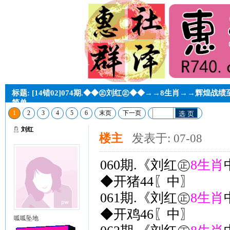
标题: [14错02]074期.◆◆㊣刘红㊣◆◆→→8生肖→→辉煌
简单
1
2
3
4
5
6
末页
下一页
选 页
刘红
楼主
发表于: 07-08
060期.《刘红㊣
8生肖
◆开猪44〖中〗
061期.《刘红㊣
8生肖
◆开鸡46〖中〗
呱呱坠地