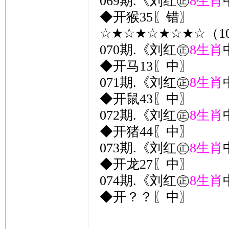
069期.《刘红㊣
8生肖
◆开猴35〖错〗
☆★☆★☆★☆★☆（1
070期.《刘红㊣
8生肖
◆开马13〖中〗
071期.《刘红㊣
8生肖
◆开鼠43〖中〗
072期.《刘红㊣
8生肖
◆开猪44〖中〗
073期.《刘红㊣
8生肖
◆开龙27〖中〗
074期.《刘红㊣
8生肖
◆开？？〖中〗