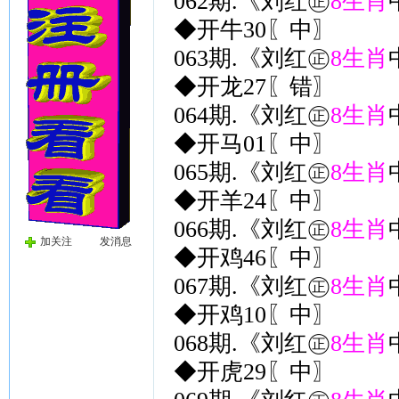
062期.《刘红㊣
8生肖
◆开牛30〖中〗
063期.《刘红㊣
8生肖
◆开龙27〖错〗
064期.《刘红㊣
8生肖
◆开马01〖中〗
065期.《刘红㊣
8生肖
◆开羊24〖中〗
066期.《刘红㊣
8生肖
加关注
发消息
◆开鸡46〖中〗
067期.《刘红㊣
8生肖
◆开鸡10〖中〗
068期.《刘红㊣
8生肖
◆开虎29〖中〗