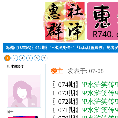
标题: [18错03]〖074期〗^^水浒笑传^^『玩玩紅藍綠波』见者
1
2
3
4
5
6
水浒笑传
楼主
发表于: 07-08
〖074期〗
Ψ水浒笑传
〖073期〗
Ψ水浒笑传
〖072期〗
Ψ水浒笑传
〖071期〗
Ψ水浒笑传
博士