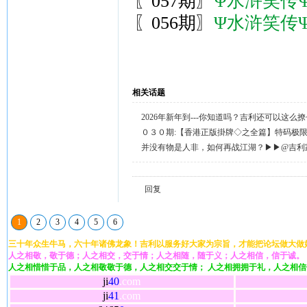
〖057期〗
Ψ水浒笑传
〖056期〗
Ψ水浒笑传
相关话题
2026年新年到---你知道吗？吉利还可以这么
天天送58元宝，只需签到就有。
０３０期:【香港正版掛牌◇之全篇】特码极
整正版◇综合资料】←已更新.
并没有物是人非，如何再战江湖？▶▶@吉利
回复留言◀◀
回复
1
2
3
4
5
6
三十年众生牛马，六十年诸佛龙象！吉利以服务好大家为宗旨，才能把论坛做大做
人之相敬，敬于德；人之相交，交于情；人之相随，随于义；人之相信，信于诚。
人之相惜惜于品，人之相敬敬于德，人之相交交于情； 人之相拥拥于礼，人之相
ji
40
.com
ji
41
.com