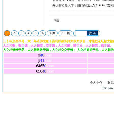
整正版◇综合资料】←已更新.
并没有物是人非，如何再战江湖？▶▶@吉利
回复留言◀◀
回复
1
2
3
4
5
6
末页
下一页
选 页
三十年众生牛马，六十年诸佛龙象！吉利以服务好大家为宗旨，才能把论坛做大做
人之相敬，敬于德；人之相交，交于情；人之相随，随于义；人之相信，信于诚。
人之相惜惜于品，人之相敬敬于德，人之相交交于情； 人之相拥拥于礼，人之相
ji
40
.com
ji
41
.com
6465
0
.com
6564
0
.com
个人中心
|
联系
Time now 