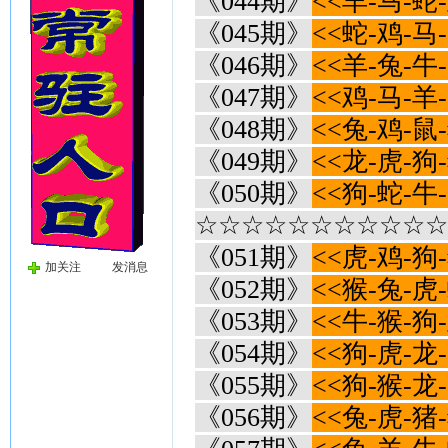
《044期》
<<羊-马-蛇
《045期》
<<蛇-鸡-马
《046期》
<<羊-兔-牛
《047期》
<<鸡-马-羊
《048期》
<<兔-鸡-鼠
《049期》
<<龙-虎-狗
《050期》
<<狗-蛇-牛
☆☆☆☆☆☆☆☆☆☆☆☆
《051期》
<<虎-鸡-狗
加关注
发消息
《052期》
<<猴-兔-虎
《053期》
<<牛-猴-狗
《054期》
<<狗-虎-龙
《055期》
<<狗-猴-龙
《056期》
<<兔-虎-猪