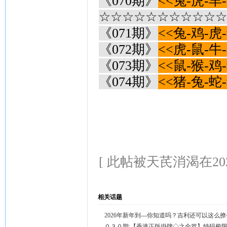
《070期》
<<兔-虎-羊
☆☆☆☆☆☆☆☆☆☆☆☆
《071期》
<<兔-鸡-虎
《072期》
<<虎-鼠-牛
《073期》
<<鼠-猴-鸡
《074期》
<<猪-兔-蛇
[ 此帖被天芪消渴在2026-
相关话题
2026年新年到---你知道吗？吉利还可以这么
天天送58元宝，只需签到就有。
０３０期:【香港正版掛牌◇之全篇】特码极