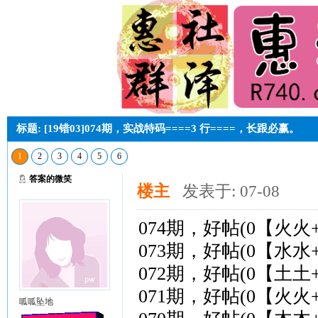
标题: [19错03]074期，实战特码====3 行====，长跟必赢。
1
2
3
4
5
6
答案的微笑
楼主
发表于: 07-08
074期，好帖(0【火火
073期，好帖(0【水水
072期，好帖(0【土土
071期，好帖(0【火火
呱呱坠地