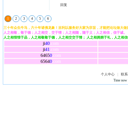
回复
1
2
3
4
5
6
三十年众生牛马，六十年诸佛龙象！吉利以服务好大家为宗旨，才能把论坛做大做
人之相敬，敬于德；人之相交，交于情；人之相随，随于义；人之相信，信于诚。
人之相惜惜于品，人之相敬敬于德，人之相交交于情； 人之相拥拥于礼，人之相
ji
40
.com
ji
41
.com
6465
0
.com
6564
0
.com
个人中心
|
联系
Time now 