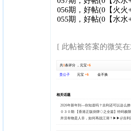
057期，好帖(0【水水
056期，好帖(0【火火
055期，好帖(0【水水
[ 此帖被答案的微笑在202
共
1
条评分
，
元宝
+6
贵公子
元宝
+6
金不换
相关话题
2026年新年到---你知道吗？吉利还可以这么
天天送58元宝，只需签到就有。
０３０期:【香港正版掛牌◇之全篇】特码极
整正版◇综合资料】←已更新.
并没有物是人非，如何再战江湖？▶▶@吉利
回复留言◀◀