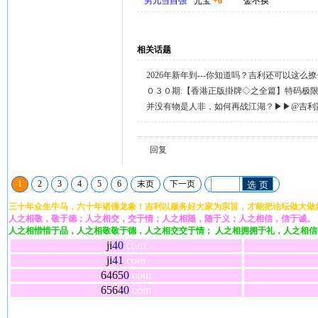
男儿当自强
元宝
+6
金不换
相关话题
2026年新年到---你知道吗？吉利还可以这么
天天送58元宝，只需签到就有。
０３０期:【香港正版掛牌◇之全篇】特码极
整正版◇综合资料】←已更新.
并没有物是人非，如何再战江湖？▶▶@吉利
回复留言◀◀
回复
1
2
3
4
5
6
末页
下一页
选 页
三十年众生牛马，六十年诸佛龙象！吉利以服务好大家为宗旨，才能把论坛做大做
人之相敬，敬于德；人之相交，交于情；人之相随，随于义；人之相信，信于诚。
人之相惜惜于品，人之相敬敬于德，人之相交交于情； 人之相拥拥于礼，人之相
ji
40
.com
ji
41
.com
6465
0
.com
6564
0
.com