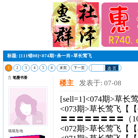
标题: [111错08]<074期>杀一肖=草长莺飞
1
2
3
4
5
6
末页
下一页
选 页
笔墨书香
楼主
发表于: 07-08
[sell=1]<074期>草
<073期>草长莺飞【【
〓〓〓〓〓〓〓〓（10
<072期>草长莺飞【【
呱呱坠地