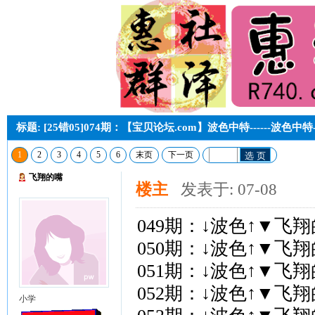
标题: [25错05]074期：【宝贝论坛.com】波色中特------波色中
1
2
3
4
5
6
末页
下一页
选 页
飞翔的嘴
楼主
发表于: 07-08
049期：↓波色↑▼飞
050期：↓波色↑▼飞
051期：↓波色↑▼飞
052期：↓波色↑▼飞
小学