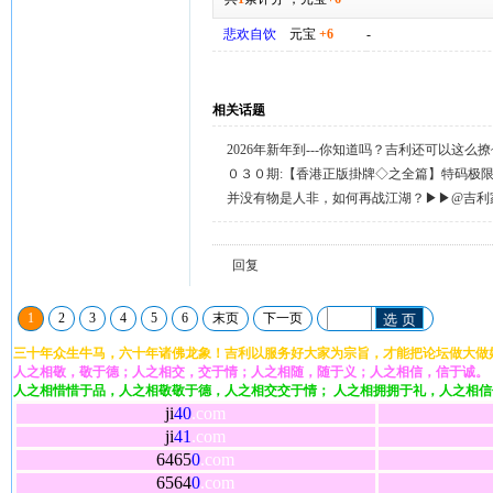
悲欢自饮
元宝
+6
-
相关话题
2026年新年到---你知道吗？吉利还可以这么
天天送58元宝，只需签到就有。
０３０期:【香港正版掛牌◇之全篇】特码极
整正版◇综合资料】←已更新.
并没有物是人非，如何再战江湖？▶▶@吉利
回复留言◀◀
回复
1
2
3
4
5
6
末页
下一页
选 页
三十年众生牛马，六十年诸佛龙象！吉利以服务好大家为宗旨，才能把论坛做大做
人之相敬，敬于德；人之相交，交于情；人之相随，随于义；人之相信，信于诚。
人之相惜惜于品，人之相敬敬于德，人之相交交于情； 人之相拥拥于礼，人之相
ji
40
.com
ji
41
.com
6465
0
.com
6564
0
.com