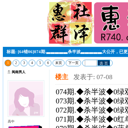
标题: [64错06]074期.▃▃▃▃▃杀半波▃▃▃▃▃大公开，已
1
2
3
4
5
6
末页
下一页
选 页
闽南男人
楼主
发表于: 07-08
074期.◆杀半波◆0
073期.◆杀半波◆0
072期.◆杀半波◆0
071期.◆杀半波◆0
高中