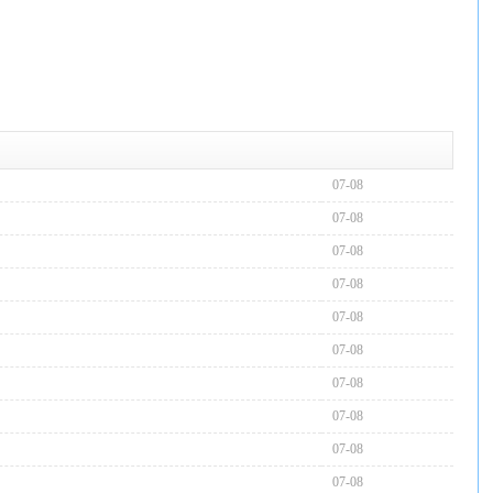
07-08
07-08
07-08
07-08
07-08
07-08
07-08
07-08
07-08
07-08