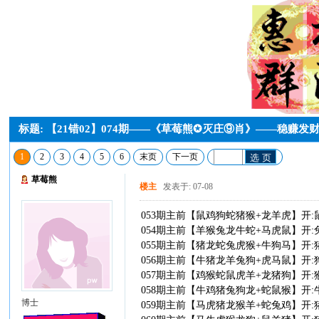
标题: 【21错02】074期——《草莓熊✪灭庄⑨肖》——稳赚
1
2
3
4
5
6
末页
下一页
选 页
草莓熊
楼主
发表于: 07-08
053期主前【鼠鸡狗蛇猪猴+龙羊虎】开:鼠
054期主前【羊猴兔龙牛蛇+马虎鼠】开:兔
055期主前【猪龙蛇兔虎猴+牛狗马】开:猪
056期主前【牛猪龙羊兔狗+虎马鼠】开:狗
057期主前【鸡猴蛇鼠虎羊+龙猪狗】开:猴
058期主前【牛鸡猪兔狗龙+蛇鼠猴】开:牛
博士
059期主前【马虎猪龙猴羊+蛇兔鸡】开:猪