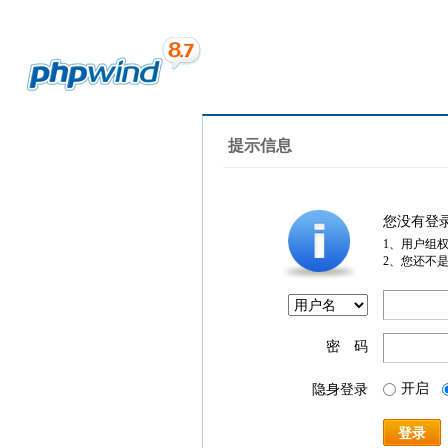
提示信息
您没有登
1、用户组
2、您还不
密 码
开启
隐身登录
登录