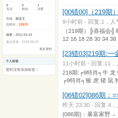
0
0
1
关注
粉丝
访客
[00错00]（21
等级：
精灵王
9小时前 - 回复:1，人气
总积分：
12870
（219期）╠喜福会╣单数05 
保密，2011-01-01
12 16 18 28 30 34 38
最后登录：2026-08-05
更多资料
[23错03]219期
个人标签
11小时前 - 回复:11，人
暂时没有添加标签！
218期:╒9特肖╕牛 龙 
╒9特肖╕猴 虎 猪 鼠 
[06错02]086期：
昨天 23:30 - 回复:4，
(086期)：暴富家野