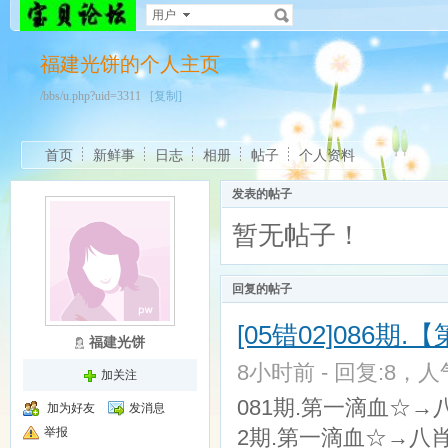
用户
福建光饼的个人主页
/bbs/u.php?uid=3311
[复制]
首页
新鲜事
日志
相册
帖子
个人资料
发表的帖子
暂无帖子！
回复的帖子
[05错02]086期
福建光饼
8小时前 - 回复:8，人气
加关注
081期.第一滴血☆→八
加为好友
发消息
举报
2期.第一滴血☆→八