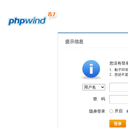
提示信息
您没有登
1、帖子ID
2、您还不
密 码
开启
隐身登录
登录