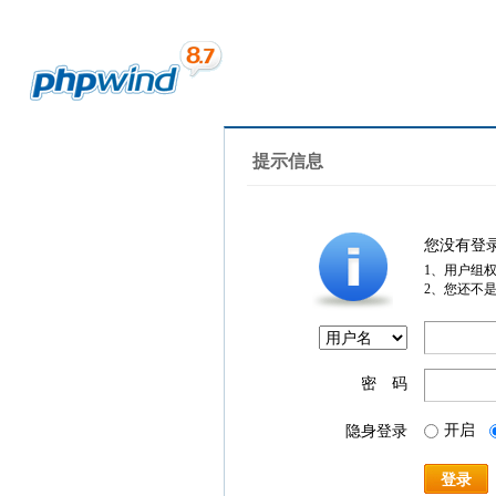
提示信息
您没有登
1、用户组
2、您还不
密 码
开启
隐身登录
登录