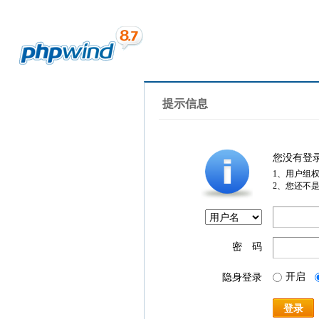
提示信息
您没有登
1、用户组
2、您还不
密 码
开启
隐身登录
登录